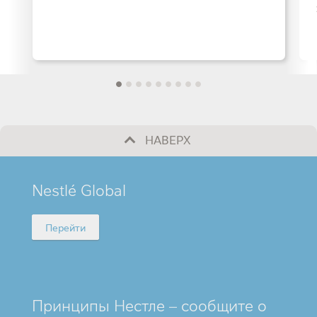
НАВЕРХ
MINI
Nestlé Global
FOOTER
Перейти
Принципы Нестле – сообщите о