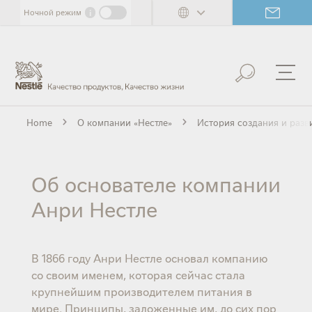
Skip
i
Ночной режим
to
main
content
Home
О компании «Нестле»
История создания и разв
Об основателе компании
Анри Нестле
В 1866 году Анри Нестле основал компанию
со своим именем, которая сейчас стала
крупнейшим производителем питания в
мире. Принципы, заложенные им, до сих пор