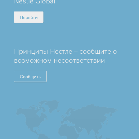
Nestlé Global
FOOTER
Перейти
Принципы Нестле – сообщите о
возможном несоответствии
Сообщить