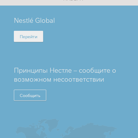
MINI
Nestlé Global
FOOTER
Перейти
Принципы Нестле – сообщите о
возможном несоответствии
Сообщить