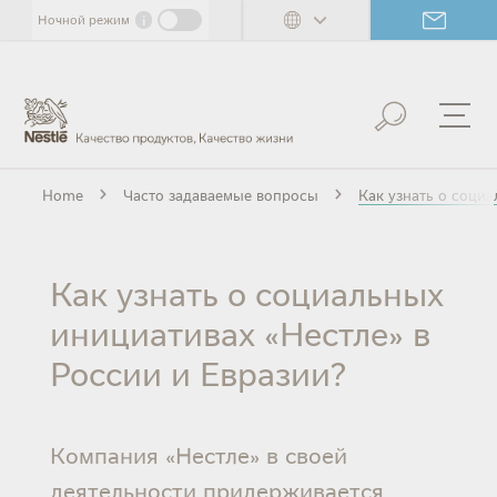
Skip
i
Ночной режим
to
main
content
Home
Часто задаваемые вопросы
Как узнать о социа
Как узнать о социальных
инициативах «Нестле» в
России и Евразии?
Компания «Нестле» в своей
деятельности придерживается