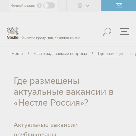
Skip
i
Ночной режим
to
main
content
Home
Часто задаваемые вопросы
Где размещены акт
Где размещены
актуальные вакансии в
«Нестле Россия»?
Актуальные вакансии
опубликованы