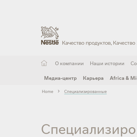
Skip
to
main
content
О компании
Наши истории
Со
Медиа-центр
Карьера
Africa & Mi
Home
Специализированные
Специализиро