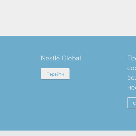
MINI
Nestlé Global
Пр
FOOTER
со
Перейти
во
не
С