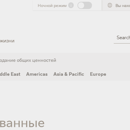
Ночной режим
i
Вы нах
Search
здание общих ценностей
ddle East
Americas
Asia & Pacific
Europe
ванные