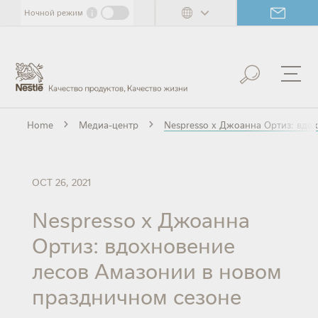
Skip
i
Ночной режим
to
main
content
Home
Медиа-центр
Nespresso x Джоанна Ортиз: вдо
OCT 26, 2021
Nespresso x Джоанна
Ортиз: вдохновение
лесов Амазонии в новом
праздничном сезоне