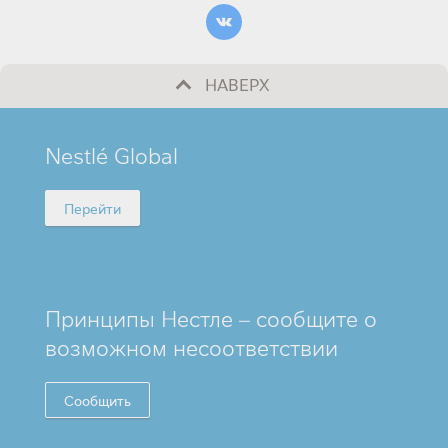
НАВЕРХ
MINI
Nestlé Global
FOOTER
Перейти
Принципы Нестле – сообщите о
возможном несоответствии
Сообщить