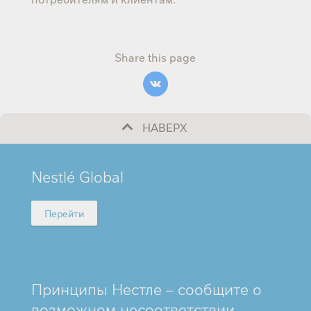
Share this page
НАВЕРХ
MINI
Nestlé Global
FOOTER
Перейти
Принципы Нестле – сообщите о
возможном несоответствии