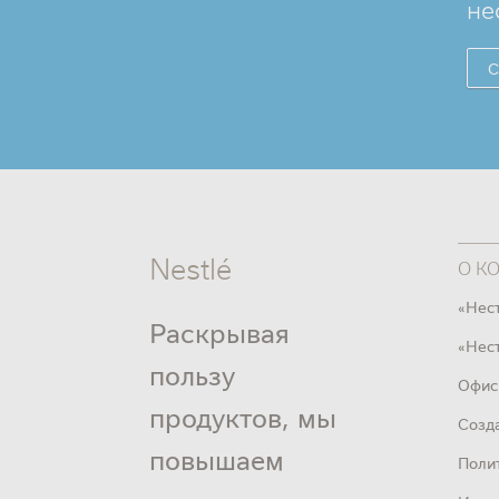
не
С
Nestlé
О К
«Нес
Раскрывая
«Нест
пользу
Офис
продуктов, мы
Созд
повышаем
Поли