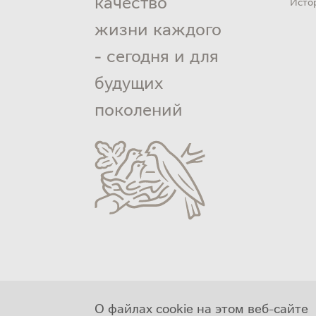
качество
Исто
жизни каждого
- сегодня и для
будущих
поколений
О файлах cookie на этом веб-сайте