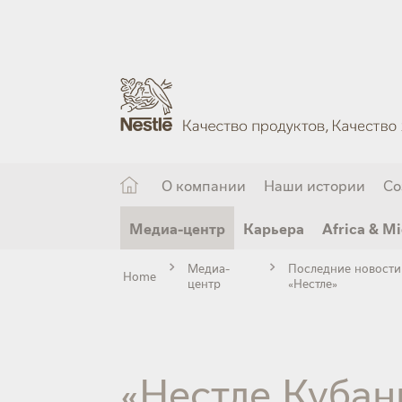
Skip
to
main
content
О компании
Наши истории
Со
Медиа-центр
Карьера
Africa & Mi
Медиа-
Последние новости
Home
центр
«Нестле»
«Нестле Кубан