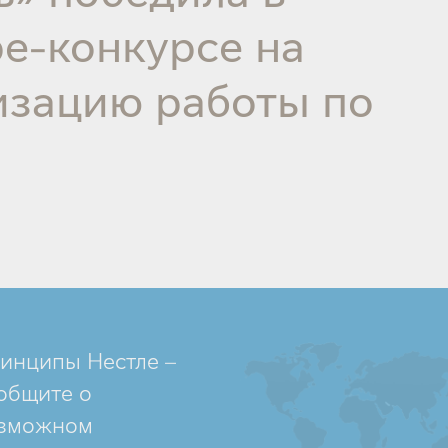
е-конкурсе на
изацию работы по
инципы Нестле –
общите о
зможном