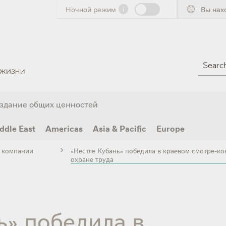
Ночной режим
i
Вы нах
Search
здание общих ценностей
ddle East
Americas
Asia & Pacific
Europe
 компании
«Нестле Кубань» победила в краевом смотре-к
охране труда
ь» победила в