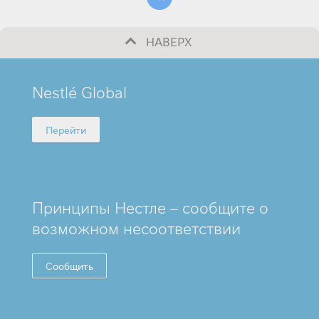
НАВЕРХ
MINI
Nestlé Global
FOOTER
Перейти
Принципы Нестле – сообщите о
возможном несоответствии
Сообщить