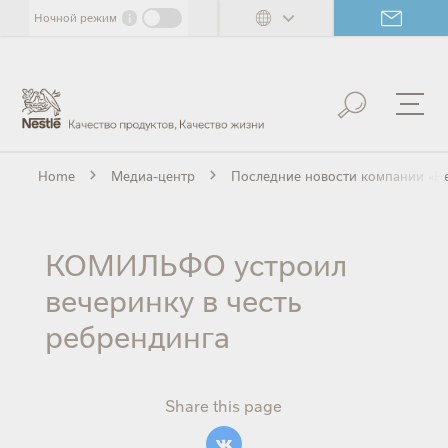
Skip
i
Ночной режим
to
main
content
Home
Медиа-центр
Последние новости компании «Не
КОМИЛЬФО устроил
вечеринку в честь
ребрендинга
Share this page