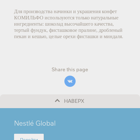
Для производства начинки и украшения конфет 
КОМИЛЬФО используются только натуральные 
ингредиенты: шоколад высочайшего качества, 
тертый фундук, фисташковое пралине, дробленый 
пекан и кешью, целые орехи фисташки и миндаля.
Share this page
НАВЕРХ
MINI
Nestlé Global
FOOTER
Перейти