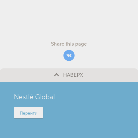
Share this page
НАВЕРХ
MINI
Nestlé Global
FOOTER
Перейти