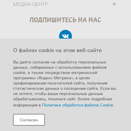
+
МЕДИА-ЦЕНТР
Подпишитесь на нас
О файлах cookie на этом веб-сайте
Вы даёте согласие на обработку персональных
данных, собираемых с использованием файлов
cookie, а также посредством метрической
Авторские права
программы «Яндекс Метрика», в целях
SUB FOOTER MENU
профилирования посетителей сайта, получения
Карта сайта
статистических данных о посещении сайта. Если вы
не хотите, чтобы ваши персональные данные
Помощь
обрабатывались, покиньте сайт. Более подробная
Конфиденциальность
информация в
Политике обработки файлов Cookie
.
О сайте
Согласен
Контакты