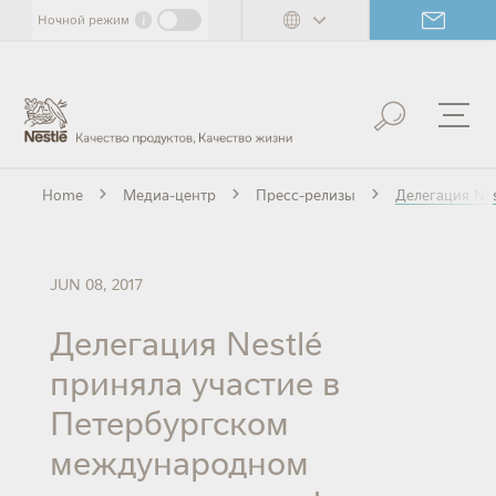
Skip
i
Ночной режим
to
main
content
Home
Медиа-центр
Пресс-релизы
Делегация Ne
JUN 08, 2017
Делегация Nestlé
приняла участие в
Петербургском
международном