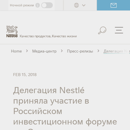
Skip
i
Ночной режим
to
main
content
Home
Медиа-центр
Пресс-релизы
Делегация Nes
FEB 15, 2018
Делегация Nestlé
приняла участие в
Российском
инвестиционном форуме