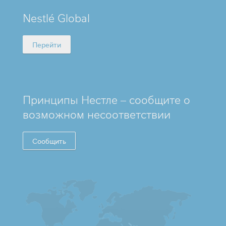
MINI
Nestlé Global
FOOTER
Перейти
Принципы Нестле – сообщите о
возможном несоответствии
Сообщить