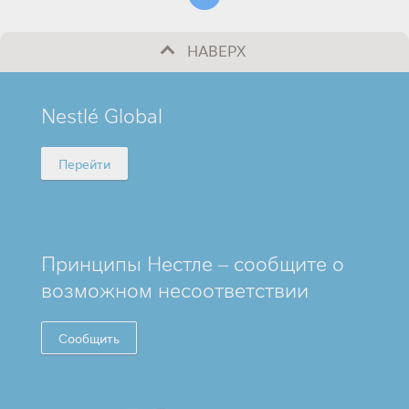
НАВЕРХ
MINI
Nestlé Global
FOOTER
Перейти
Принципы Нестле – сообщите о
возможном несоответствии
Сообщить