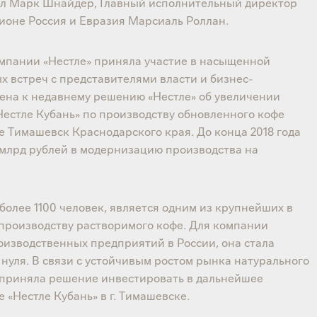
ил Марк Шнайдер, Главный исполнительный директор
регионе Россия и Евразия Марсиаль Роллан.
омпании «Нестле» приняла участие в насыщенной
 встреч с представителями власти и бизнес-
чена к недавнему решению «Нестле» об увеличении
естле Кубань» по производству обновленного кофе
е Тимашевск Краснодарского края. До конца 2018 года
 млрд рублей в модернизацию производства на
 более 1100 человек, является одним из крупнейших в
производству растворимого кофе. Для компании
роизводственных предприятий в России, она стала
нуля. В связи с устойчивым ростом рынка натурального
 приняла решение инвестировать в дальнейшее
 «Нестле Кубань» в г. Тимашевске.