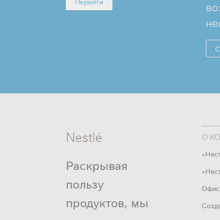
Перейти
во
не
С
Nestlé
О К
«Нес
Раскрывая
«Нест
пользу
Офис
продуктов, мы
Созд