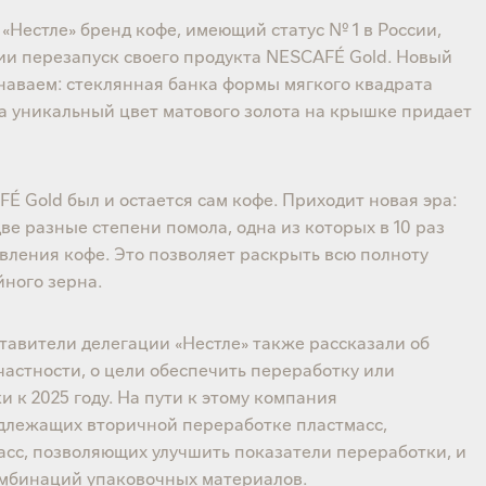
«Нестле» бренд кофе, имеющий статус № 1 в России,
и перезапуск своего продукта NESCAFÉ Gold. Новый
знаваем: стеклянная банка формы мягкого квадрата
 а уникальный цвет матового золота на крышке придает
 Gold был и остается сам кофе. Приходит новая эра:
е разные степени помола, одна из которых в 10 раз
вления кофе. Это позволяет раскрыть всю полноту
йного зерна.
тавители делегации «Нестле» также рассказали об
частности, о цели обеспечить переработку или
 к 2025 году. На пути к этому компания
одлежащих вторичной переработке пластмасс,
сс, позволяющих улучшить показатели переработки, и
мбинаций упаковочных материалов.