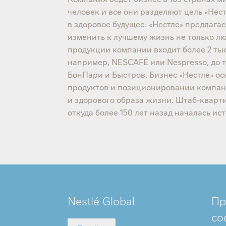
человек и все они разделяют цель «Не
в здоровое будущее. «Нестле» предлага
изменить к лучшему жизнь не только л
продукции компании входит более 2 тыс
например, NESCAFÉ или Nespresso, до 
БонПари и Быстров. Бизнес «Нестле» о
продуктов и позиционировании компани
и здорового образа жизни. Штаб-кварти
откуда более 150 лет назад началась ис
MINI
Nestlé Global
Пр
FOOTER
со