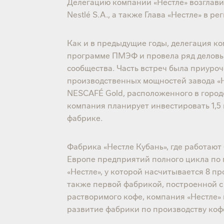
Делегацию компании «Нестле» возглав
Nestlé S.A., а также Глава «Нестле» в 
Как и в предыдущие годы, делегация к
программе ПМЭФ и провела ряд деловых
сообщества. Часть встреч была приуро
производственных мощностей завода «Н
NESCAFÉ Gold, расположенного в город
компания планирует инвестировать 1,5
фабрике.
Фабрика «Нестле Кубань», где работают
Европе предприятий полного цикла по 
«Нестле», у которой насчитывается 8 п
также первой фабрикой, построенной с 
растворимого кофе, компания «Нестле»
развитие фабрики по производству кофе