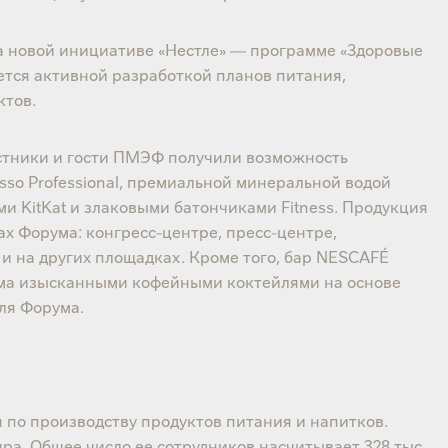
а новой инициативе «Нестле» — программе «Здоровые
ется активной разработкой планов питания,
ктов.
стники и гости ПМЭФ получили возможность
sso Professional, премиальной минеральной водой
ами KitKat и злаковыми батончиками Fitness. Продукция
ах Форума: конгресс-центре, пресс-центре,
 и на других площадках. Кроме того, бар NESCAFÉ
ума изысканными кофейными коктейлями на основе
ля Форума.
 по производству продуктов питания и напитков.
ира. Общее число ее сотрудников насчитывает 328 тыс.