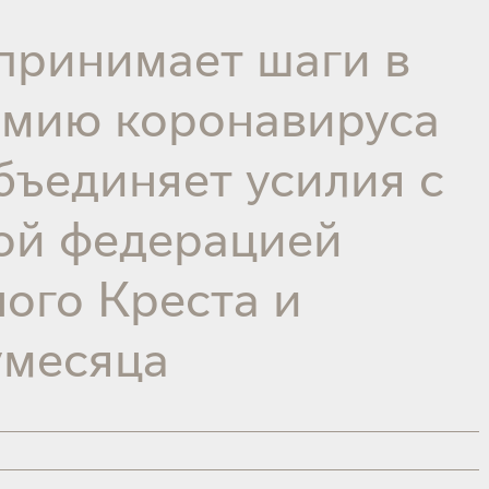
принимает шаги в
емию коронавируса
объединяет усилия с
ой федерацией
ого Креста и
умесяца