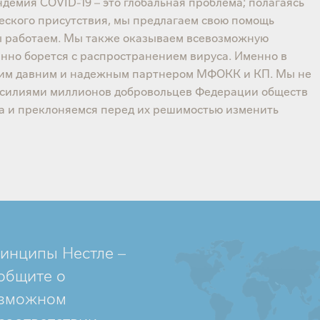
демия COVID-19 – это глобальная проблема; полагаясь
ческого присутствия, мы предлагаем свою помощь
 мы работаем. Мы также оказываем всевозможную
анно борется с распространением вируса. Именно в
нашим давним и надежным партнером МФОКК и КП. Мы не
усилиями миллионов добровольцев Федерации обществ
а и преклоняемся перед их решимостью изменить
инципы Нестле –
общите о
зможном