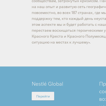
сообществам, затронутых кризисом. Пан
на наш опыт и развитую сеть географи
повсеместно, во всех 187 странах, где
поддержку тем, кто каждый день неуст
этом аспекте мы и будет работать с 
перестаем восхищаться героическими 
Красного Креста и Красного Полумесяц
ситуацию на местах к лучшему».
MINI
Nestlé Global
Пр
FOOTER
со
Перейти
во