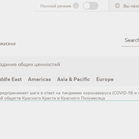
Ночной режим
i
Вы нах
Search
здание общих ценностей
ddle East
Americas
Asia & Pacific
Europe
предпринимает шаги в ответ на пандемию коронавируса (COVID-19) 
й обществ Красного Креста и Красного Полумесяца