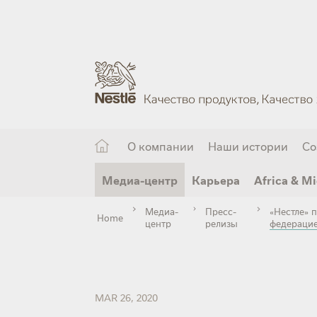
Skip
to
main
content
О компании
Наши истории
Со
Медиа-центр
Карьера
Africa & Mi
Медиа-
Пресс-
«Нестле» 
Home
центр
релизы
федерацие
MAR 26, 2020