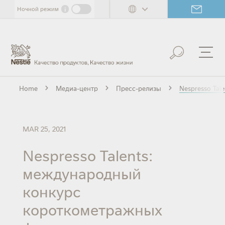
Skip
i
Ночной режим
to
main
content
Home
Медиа-центр
Пресс-релизы
Nespresso Ta
MAR 25, 2021
Nespresso Talents:
международный
конкурс
короткометражных