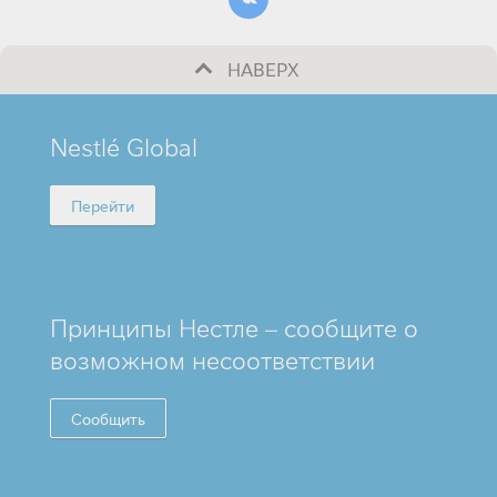
НАВЕРХ
MINI
Nestlé Global
FOOTER
Перейти
Принципы Нестле – сообщите о
возможном несоответствии
Сообщить