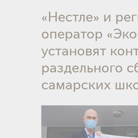
«Нестле» и ре
оператор «Эк
установят кон
раздельного с
самарских шк