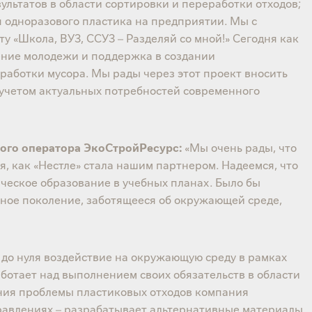
ультатов в области сортировки и переработки отходов;
я одноразового пластика на предприятии. Мы с
у «Школа, ВУЗ, ССУЗ – Разделяй со мной!» Сегодня как
ение молодежи и поддержка в создании
работки мусора. Мы рады через этот проект вносить
 учетом актуальных потребностей современного
ного оператора ЭкоСтройРесурс:
«Мы очень рады, что
, как «Нестле» стала нашим партнером. Надеемся, что
ическое образование в учебных планах. Было бы
тное поколение, заботящееся об окружающей среде,
ь до нуля воздействие на окружающую среду в рамках
ботает над выполнением своих обязательств в области
ения проблемы пластиковых отходов компания
равлениях – разрабатывает альтернативные материалы