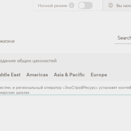
Ночной режим
i
Вы нах
Search
здание общих ценностей
ddle East
Americas
Asia & Pacific
Europe
естле» и региональный оператор «ЭкоСтройРесурс» установят контей
марских школах