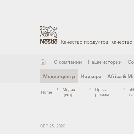
Skip
to
main
content
О компании
Наши истории
Со
Медиа-центр
Карьера
Africa & Mi
Медиа-
Пресс-
«Н
Home
центр
релизы
са
SEP 25, 2020