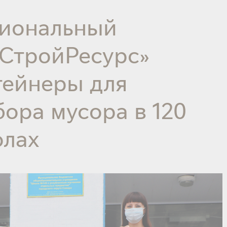
гиональный
оСтройРесурс»
тейнеры для
бора мусора в 120
олах