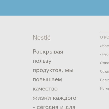
Nestlé
О К
«Нес
Раскрывая
«Нест
пользу
Офис
продуктов, мы
Созд
повышаем
Поли
качество
Исто
жизни каждого
- сегодня и для