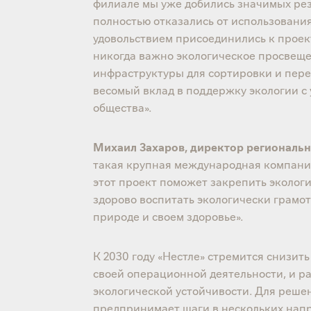
филиале мы уже добились значимых рез
полностью отказались от использовани
удовольствием присоединились к проект
никогда важно экологическое просвещ
инфраструктуры для сортировки и пере
весомый вклад в поддержку экологии с
общества».
Михаил Захаров, директор региональ
такая крупная международная компания
этот проект поможет закрепить эколог
здорово воспитать экологически грамо
природе и своем здоровье».
К 2030 году «Нестле» стремится снизит
своей операционной деятельности, и ра
экологической устойчивости. Для реш
предпринимает шаги в нескольких нап