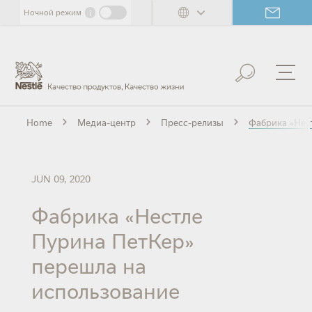
Skip
i
Ночной режим
to
main
content
Home
Медиа-центр
Пресс-релизы
Фабрика «Нес
JUN 09, 2020
Фабрика «Нестле
Пурина ПетКер»
перешла на
использование