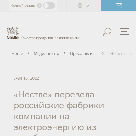
Skip
i
Ночной режим
to
main
content
Home
Медиа-центр
Пресс-релизы
«Нестле» пер
JAN 18, 2022
«Нестле» перевела
российские фабрики
компании на
электроэнергию из