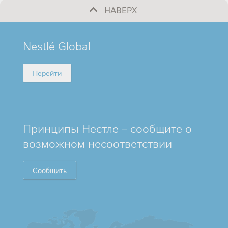
НАВЕРХ
MINI
Nestlé Global
FOOTER
Перейти
Принципы Нестле – сообщите о
возможном несоответствии
Сообщить