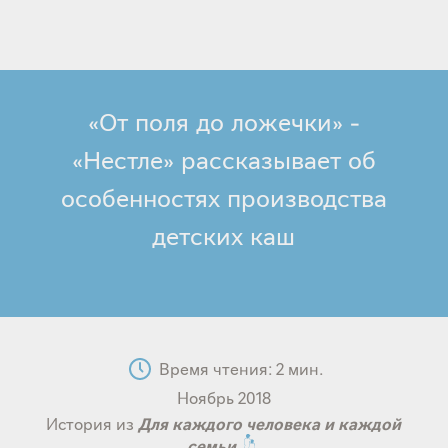
зывает
б
ностях
одства
«От поля до ложечки» -
их каш
«Нестле» рассказывает об
особенностях производства
детских каш
Reading
Время чтения: 2 мин.
Time:
Date
Ноябрь 2018
Published
История
История из
Для каждого человека и каждой
семьи