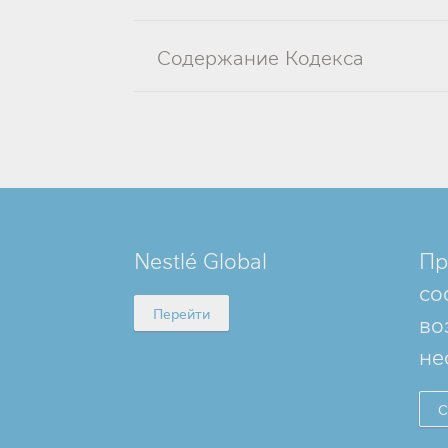
Содержание Кодекса
MINI
Nestlé Global
Пр
FOOTER
со
Перейти
во
не
С