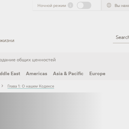
Ночной режим
i
Вы нах
Search
здание общих ценностей
ddle East
Americas
Asia & Pacific
Europe
Глава 1: О нашем Кодексе