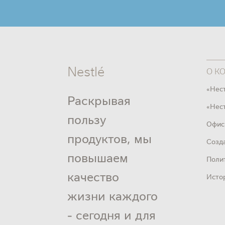
Nestlé
О К
«Нес
Раскрывая
«Нест
пользу
Офис
продуктов, мы
Созд
повышаем
Поли
качество
Исто
жизни каждого
- сегодня и для