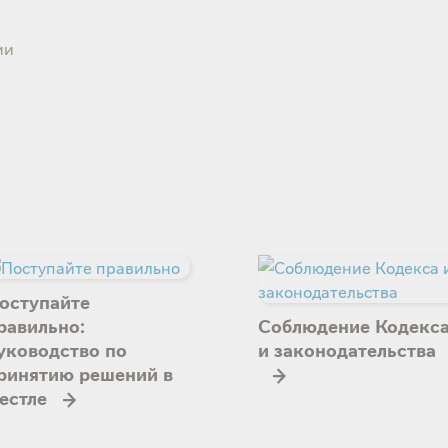
ии
оступайте
равильно:
Соблюдение Кодекс
уководство по
и законодательства
ринятию решений в
естле