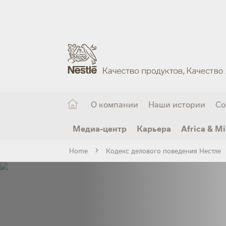
Skip
to
main
content
О компании
Наши истории
Со
Медиа-центр
Карьера
Africa & Mi
Home
Кодекс делового поведения Нестле