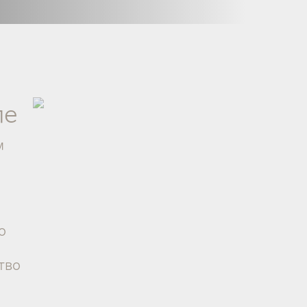
ле
м
о
тво