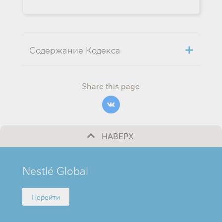
Содержание Кодекса
Share this page
НАВЕРХ
MINI
Nestlé Global
FOOTER
Перейти