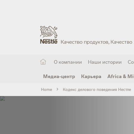
Skip
to
main
content
О компании
Наши истории
Со
Медиа-центр
Карьера
Africa & Mi
Home
Кодекс делового поведения Нестле