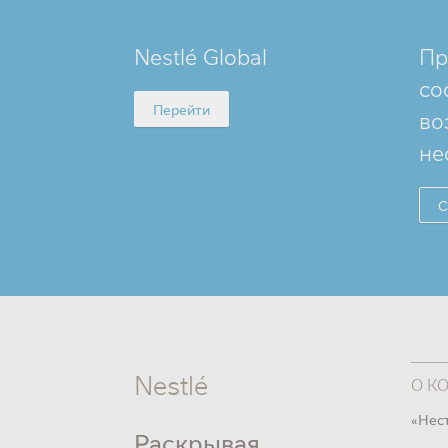
MINI
Nestlé Global
Пр
FOOTER
со
Перейти
во
не
С
Nestlé
О К
«Нес
Раскрывая