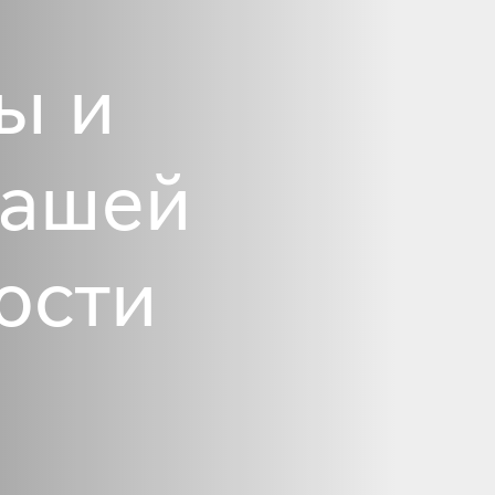
ы и
нашей
ости